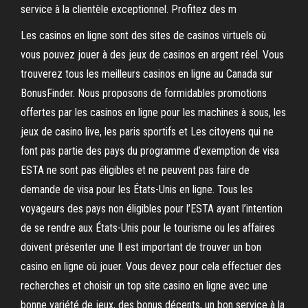
service à la clientèle exceptionnel. Profitez des m
Les casinos en ligne sont des sites de casinos virtuels où
vous pouvez jouer à des jeux de casinos en argent réel. Vous
trouverez tous les meilleurs casinos en ligne au Canada sur
BonusFinder. Nous proposons de formidables promotions
offertes par les casinos en ligne pour les machines à sous, les
jeux de casino live, les paris sportifs et Les citoyens qui ne
font pas partie des pays du programme d’exemption de visa
ESTA ne sont pas éligibles et ne peuvent pas faire de
demande de visa pour les États-Unis en ligne. Tous les
voyageurs des pays non éligibles pour l’ESTA ayant l’intention
de se rendre aux États-Unis pour le tourisme ou les affaires
doivent présenter une Il est important de trouver un bon
casino en ligne où jouer. Vous devez pour cela effectuer des
recherches et choisir un top site casino en ligne avec une
bonne variété de jeux, des bonus décents, un bon service à la