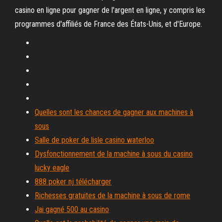
casino en ligne pour gagner de l'argent en ligne, y compris les
programmes d'affiliés de France des États-Unis, et d'Europe.
Quelles sont les chances de gagner aux machines à
sous
Salle de poker de lisle casino waterloo
Dysfonctionnement de la machine à sous du casino
lucky eagle
888 poker nj télécharger
Richesses gratuites de la machine à sous de rome
Jai gagné 500 au casino