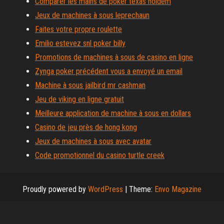
Comparer les mains de poker texas holdem
Jeux de machines à sous leprechaun
Faites votre propre roulette
Emilio estevez snl poker billy
Promotions de machines à sous de casino en ligne
Zynga poker précédent vous a envoyé un email
Machine à sous jailbird mr cashman
Jeu de viking en ligne gratuit
Meilleure application de machine à sous en dollars
Casino de jeu près de hong kong
Jeux de machines à sous avec avatar
Code promotionnel du casino turtle creek
Proudly powered by
WordPress
|
Theme:
Envo Magazine