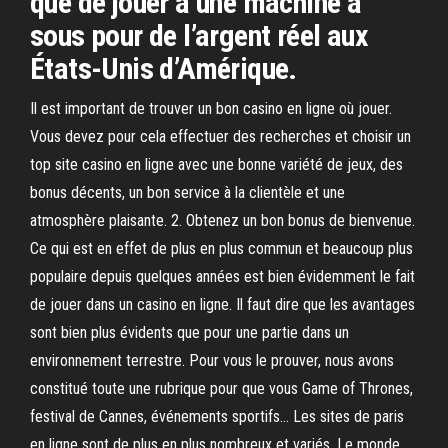
que de jouer à une machine à
sous pour de l’argent réel aux
États-Unis d’Amérique.
Il est important de trouver un bon casino en ligne où jouer.
Vous devez pour cela effectuer des recherches et choisir un
top site casino en ligne avec une bonne variété de jeux, des
bonus décents, un bon service à la clientèle et une
atmosphère plaisante. 2. Obtenez un bon bonus de bienvenue.
Ce qui est en effet de plus en plus commun et beaucoup plus
populaire depuis quelques années est bien évidemment le fait
de jouer dans un casino en ligne. Il faut dire que les avantages
sont bien plus évidents que pour une partie dans un
environnement terrestre. Pour vous le prouver, nous avons
constitué toute une rubrique pour que vous Game of Thrones,
festival de Cannes, événements sportifs… Les sites de paris
en ligne sont de plus en plus nombreux et variés. Le monde