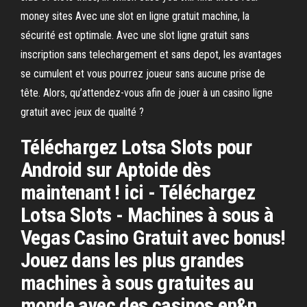
money sites Avec une slot en ligne gratuit machine, la
sécurité est optimale. Avec une slot ligne gratuit sans
inscription sans telechargement et sans depot, les avantages
se cumulent et vous pourrez joueur sans aucune prise de
tête. Alors, qu’attendez-vous afin de jouer à un casino ligne
gratuit avec jeux de qualité ?
Téléchargez Lotsa Slots pour
Android sur Aptoide dès
maintenant ! ici - Téléchargez
Lotsa Slots - Machines à sous à
Vegas Casino Gratuit avec bonus!
Jouez dans les plus grandes
machines à sous gratuites au
monde avec des casinos en&n