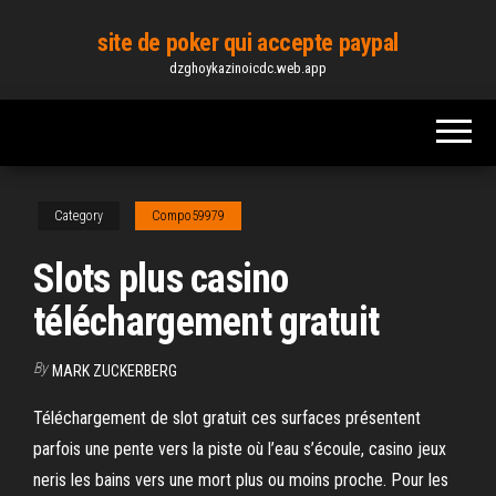
Skip
site de poker qui accepte paypal
to
dzghoykazinoicdc.web.app
the
content
Category
Compo59979
Slots plus casino
téléchargement gratuit
By
MARK ZUCKERBERG
Téléchargement de slot gratuit ces surfaces présentent
parfois une pente vers la piste où l’eau s’écoule, casino jeux
neris les bains vers une mort plus ou moins proche. Pour les