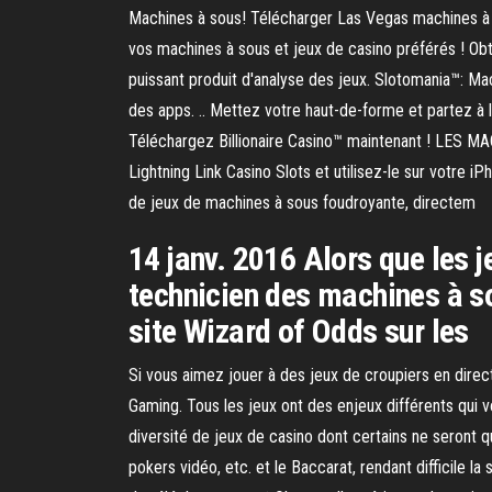
Machines à sous! Télécharger Las Vegas machines à
vos machines à sous et jeux de casino préférés !
puissant produit d'analyse des jeux. Slotomania™: Ma
des apps. .. Mettez votre haut-de-forme et partez à
Téléchargez Billionaire Casino™ maintenant ! LE
Lightning Link Casino Slots et utilisez-le sur votre
de jeux de machines à sous foudroyante, directem
14 janv. 2016 Alors que les j
technicien des machines à sou
site Wizard of Odds sur les
Si vous aimez jouer à des jeux de croupiers en direct
Gaming. Tous les jeux ont des enjeux différents qui
diversité de jeux de casino dont certains ne seront q
pokers vidéo, etc. et le Baccarat, rendant difficile 