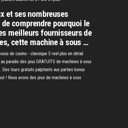
aux et ses nombreuses
 de comprendre pourquoi le
es meilleurs fournisseurs de
es, cette machine à sous …
ous de casino - classique 5 reel plus en détail.
nue au paradis des jeux GRATUITS de machines à sous
. Des tours gratuits palpitants aux parties bonus
 tout ! Nous avons des jeux de machines à sous