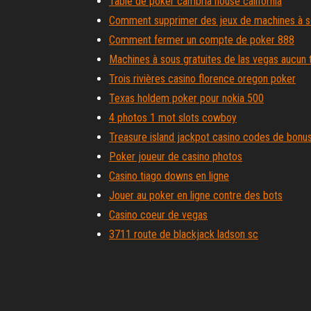
Table de poker cambria house california
Comment supprimer des jeux de machines à so
Comment fermer un compte de poker 888
Machines à sous gratuites de las vegas aucun 
Trois rivières casino florence oregon poker
Texas holdem poker pour nokia 500
4 photos 1 mot slots cowboy
Treasure island jackpot casino codes de bonu
Poker joueur de casino photos
Casino tiago downs en ligne
Jouer au poker en ligne contre des bots
Casino coeur de vegas
3711 route de blackjack ladson sc
Différence entre le récepteur de fente et lext