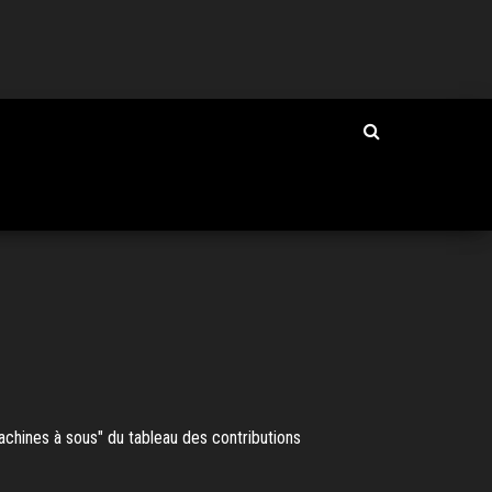
achines à sous" du tableau des contributions