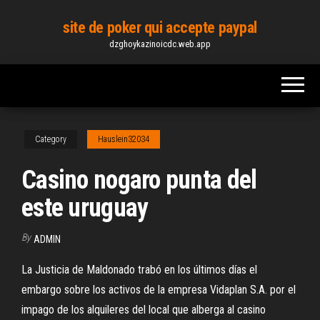
Skip
site de poker qui accepte paypal
to
dzghoykazinoicdc.web.app
the
content
Category
Hauslein32034
Casino nogaro punta del
este uruguay
By
ADMIN
La Justicia de Maldonado trabó en los últimos días el
embargo sobre los activos de la empresa Vidaplan S.A. por el
impago de los alquileres del local que alberga al casino