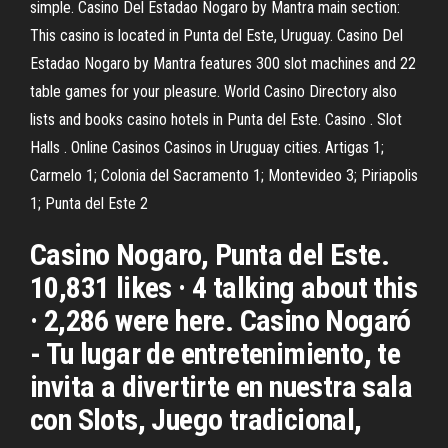
simple. Casino Del Estadao Nogaro by Mantra main section:
This casino is located in Punta del Este, Uruguay. Casino Del
Estadao Nogaro by Mantra features 300 slot machines and 22
table games for your pleasure. World Casino Directory also
lists and books casino hotels in Punta del Este. Casino . Slot
Halls . Online Casinos Casinos in Uruguay cities. Artigas 1;
Carmelo 1; Colonia del Sacramento 1; Montevideo 3; Piriapolis
1; Punta del Este 2
Casino Nogaro, Punta del Este.
10,831 likes · 4 talking about this
· 2,286 were here. Casino Nogaró
- Tu lugar de entretenimiento, te
invita a divertirte en nuestra sala
con Slots, Juego tradicional,