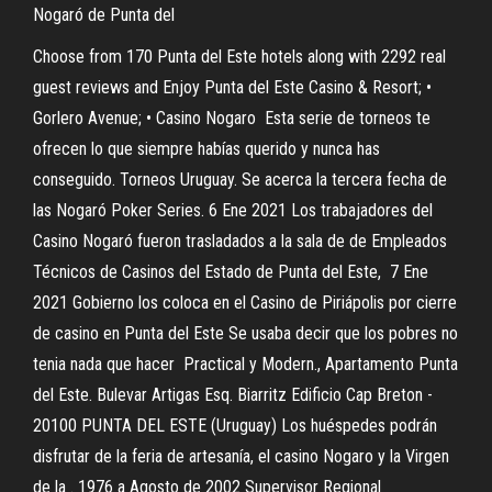
Nogaró de Punta del
Choose from 170 Punta del Este hotels along with 2292 real
guest reviews and Enjoy Punta del Este Casino & Resort; •
Gorlero Avenue; • Casino Nogaro Esta serie de torneos te
ofrecen lo que siempre habías querido y nunca has
conseguido. Torneos Uruguay. Se acerca la tercera fecha de
las Nogaró Poker Series. 6 Ene 2021 Los trabajadores del
Casino Nogaró fueron trasladados a la sala de de Empleados
Técnicos de Casinos del Estado de Punta del Este, 7 Ene
2021 Gobierno los coloca en el Casino de Piriápolis por cierre
de casino en Punta del Este Se usaba decir que los pobres no
tenia nada que hacer Practical y Modern., Apartamento Punta
del Este. Bulevar Artigas Esq. Biarritz Edificio Cap Breton -
20100 PUNTA DEL ESTE (Uruguay) Los huéspedes podrán
disfrutar de la feria de artesanía, el casino Nogaro y la Virgen
de la . 1976 a Agosto de 2002 Supervisor Regional