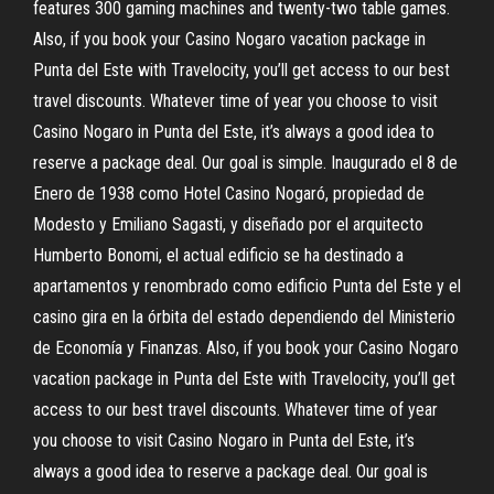
features 300 gaming machines and twenty-two table games.
Also, if you book your Casino Nogaro vacation package in
Punta del Este with Travelocity, you’ll get access to our best
travel discounts. Whatever time of year you choose to visit
Casino Nogaro in Punta del Este, it’s always a good idea to
reserve a package deal. Our goal is simple. Inaugurado el 8 de
Enero de 1938 como Hotel Casino Nogaró, propiedad de
Modesto y Emiliano Sagasti, y diseñado por el arquitecto
Humberto Bonomi, el actual edificio se ha destinado a
apartamentos y renombrado como edificio Punta del Este y el
casino gira en la órbita del estado dependiendo del Ministerio
de Economía y Finanzas. Also, if you book your Casino Nogaro
vacation package in Punta del Este with Travelocity, you’ll get
access to our best travel discounts. Whatever time of year
you choose to visit Casino Nogaro in Punta del Este, it’s
always a good idea to reserve a package deal. Our goal is