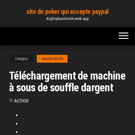
Skip
site de poker qui accepte paypal
to
dzghoykazinoicdc.web.app
the
content
Category
Hauslein32034
Téléchargement de machine
à sous de souffle dargent
By
AUTHOR