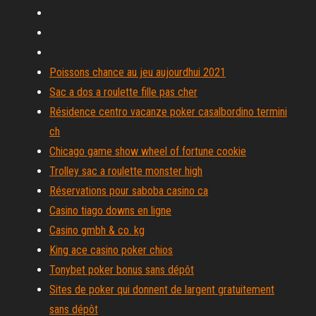
Poissons chance au jeu aujourdhui 2021
Sac a dos a roulette fille pas cher
Résidence centro vacanze poker casalbordino termini
ch
Chicago game show wheel of fortune cookie
Trolley sac a roulette monster high
Réservations pour saboba casino ca
Casino tiago downs en ligne
Casino gmbh & co. kg
King ace casino poker chios
Tonybet poker bonus sans dépôt
Sites de poker qui donnent de largent gratuitement
sans dépôt