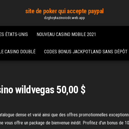
site de poker qui accepte paypal
dzghoykazinoicdc.web.app
ES ÉTATS-UNIS
NOUVEAU CASINO MOBILE 2021
LE CASINO DOUBLÉ
CODES BONUS JACKPOTLAND SANS DÉPÔT
ino wildvegas 50,00 $
atalogue dense et varié ainsi que des offres promotionnelles exceptionnel
igne vous offre un package de bienvenue inédit. Profitez d'un bonus de 