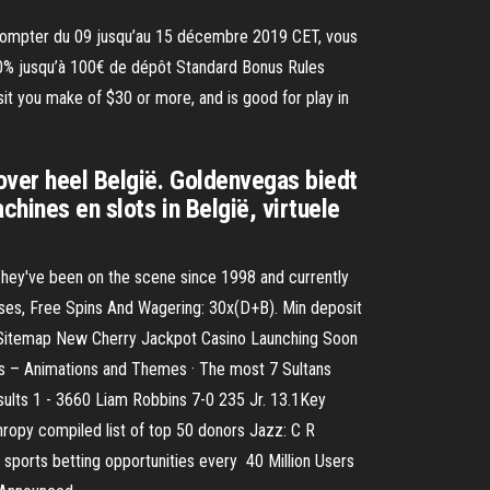
 A compter du 09 jusqu’au 15 décembre 2019 CET, vous
 20% jusqu’à 100€ de dépôt Standard Bonus Rules
t you make of $30 or more, and is good for play in
over heel België. Goldenvegas biedt
hines en slots in België, virtuele
They've been on the scene since 1998 and currently
ses, Free Spins And Wagering: 30x(D+B). Min deposit
s Sitemap New Cherry Jackpot Casino Launching Soon
ts – Animations and Themes · The most 7 Sultans
sults 1 - 3660 Liam Robbins 7-0 235 Jr. 13.1Key
thropy compiled list of top 50 donors Jazz: C R
ports betting opportunities every 40 Million Users