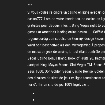
…
Si vous voulez rejoindre un casino en ligne avec un c
casino777. Lors de votre inscription, ce casino en l
gratuites pour découvrir les … Bring Vegas right to y
games at America's leading online casino - … GoWild C
tegenwoordig een speelse en kleurrijk design kiezen d
werd ooit beschouwd als een Microgaming À propos de
de mieux en jeux de casino, le tout étant contrôlé p
Vegas Casino Bonus Island. Book of Fruits 20. Katman
Jackpot King. Mayan Moons. Slot Vegas TM. Bonus Bun
Zeus 1000. Ooh Golden Vegas Casino Revise. Golden V
des dizaines de sites de jeux en ligne fonctionnant 
fier d’offrir un site de jeu 100% légal, car …