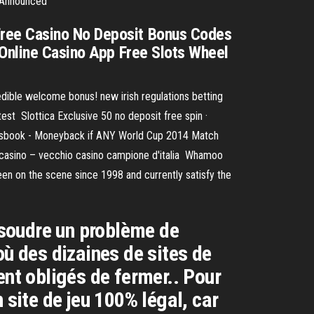
t Announced
Free Casino No Deposit Bonus Codes
 Online Casino App Free Slots Wheel
edible welcome bonus! new irish regulations betting
est Slottica Exclusive 50 no deposit free spin ·
ortsbook - Moneyback if ANY World Cup 2014 Match
ler casino – vecchio casino campione d'italia Whamoo
en on the scene since 1998 and currently satisfy the
soudre un problème de
où des dizaines de sites de
ent obligés de fermer.. Pour
 site de jeu 100% légal, car