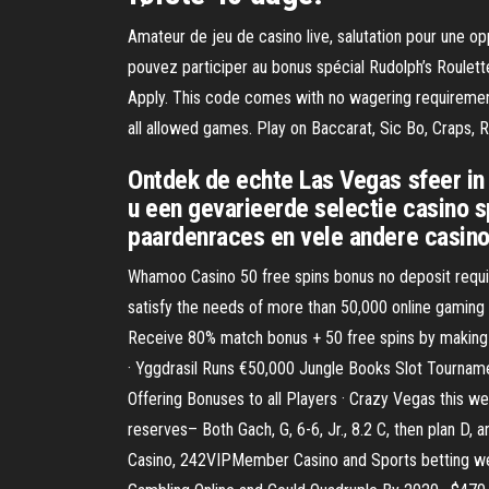
Amateur de jeu de casino live, salutation pour une 
pouvez participer au bonus spécial Rudolph’s Roulet
Apply. This code comes with no wagering requirement
all allowed games. Play on Baccarat, Sic Bo, Craps, 
Ontdek de echte Las Vegas sfeer in 
u een gevarieerde selectie casino sp
paardenraces en vele andere casin
Whamoo Casino 50 free spins bonus no deposit requi
satisfy the needs of more than 50,000 online gamin
Receive 80% match bonus + 50 free spins by making
· Yggdrasil Runs €50,000 Jungle Books Slot Tourname
Offering Bonuses to all Players · Crazy Vegas this 
reserves– Both Gach, G, 6-6, Jr., 8.2 C, then plan D,
Casino, 242VIPMember Casino and Sports betting web 