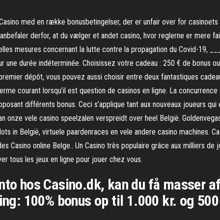
asino med en række bonusbetingelser, der er unfair over for casinoets s
befaler derfor, at du vælger et andet casino, hvor reglerne er mere fair,
velles mesures concernant la lutte contre la propagation du Covid-19, 
 une durée indéterminée. Choisissez votre cadeau : 250 € de bonus ou
 premier dépôt, vous pouvez aussi choisir entre deux fantastiques cadea
erme courant lorsqu’il est question de casinos en ligne. La concurrence e
proposant différents bonus. Ceci s’applique tant aux nouveaux joueurs qu
 onze vele casino speelzalen verspreidt over heel België. Goldenvegas 
ots in België, virtuele paardenraces en vele andere casino machines. Ca
es Casino online Belge.. Un Casino très populaire grâce aux milliers de j
ver tous les jeux en ligne pour jouer chez vous.
onto hos Casino.dk, kan du få masser a
ing: 100% bonus op til 1.000 kr. og 500