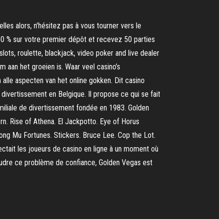
les alors, n'hésitez pas à vous tourner vers le
100 % sur votre premier dépôt et recevez 50 parties
ots, roulette, blackjack, video poker and live dealer
m aan het groeien is. Waar veel casino’s
n alle aspecten van het online gokken. Dit casino
vertissement en Belgique. Il propose ce qui se fait
amiliale de divertissement fondée en 1983. Golden
rn. Rise of Athena. El Jackpotto. Eye of Horus
ong Mu Fortunes. Stickers. Bruce Lee. Cop the Lot.
tait les joueurs de casino en ligne à un moment où
ésoudre ce problème de confiance, Golden Vegas est