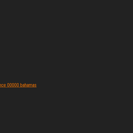
dence 00000 bahamas