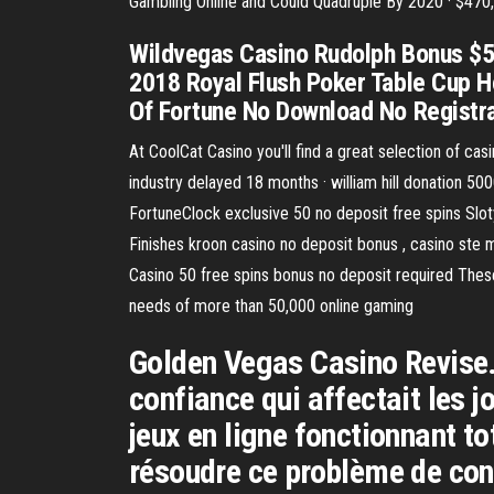
Gambling Online and Could Quadruple By 2020 · $47
Wildvegas Casino Rudolph Bonus $5
2018 Royal Flush Poker Table Cup Ho
Of Fortune No Download No Registra
At CoolCat Casino you'll find a great selection of c
industry delayed 18 months · william hill donation 5
FortuneClock exclusive 50 no deposit free spins Sl
Finishes kroon casino no deposit bonus , casino ste m
Casino 50 free spins bonus no deposit required Thes
needs of more than 50,000 online gaming
Golden Vegas Casino Revise.
confiance qui affectait les 
jeux en ligne fonctionnant t
résoudre ce problème de confi