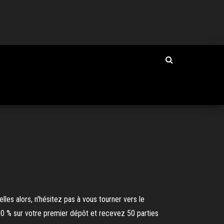
les alors, n'hésitez pas à vous tourner vers le
100 % sur votre premier dépôt et recevez 50 parties