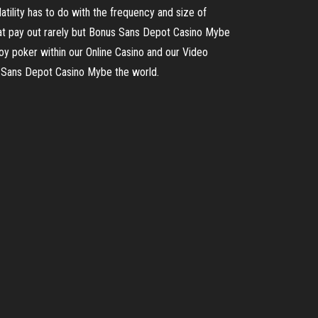
tility has to do with the frequency and size of
hat pay out rarely but Bonus Sans Depot Casino Mybe
 poker within our Online Casino and our Video
 Sans Depot Casino Mybe the world.