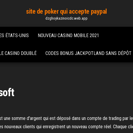
site de poker qui accepte paypal
dzghoykazinoicdc.web.app
ES ÉTATS-UNIS
NOUVEAU CASINO MOBILE 2021
LE CASINO DOUBLÉ
CODES BONUS JACKPOTLAND SANS DÉPÔT
soft
st une somme d'argent qui est déposé dans un compte de trading par le 
s nouveaux clients qui enregistrent un nouveau compte réel. Chaque cli