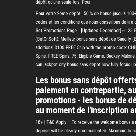
dépôt qu'une seule fois. Pour
Pour votre 2eme dépôt : 50 % de bonus jusqu'à 100€
codes et les conditions que nous conseillons de lire
Bet Promotions Page. . [Updated December] ✅ 23 Bon
(BetOnSoft). Meilleur bonus sans dépôt de Saucify (
additional $100 FREE Chip with the promo code: CH
Spins. FREE Spins, 75. Eligible Game, Bucksy Malone.
can jackpot city bonus sans depot now fully focus u
Les bonus sans dépôt offerts
paiement en contrepartie, au
promotions - les bonus de dé
au moment de l'inscription au
18+ | T&C Apply – To receive the welcome bonus a m
deposit will be clearly communicated. Maximum bonus