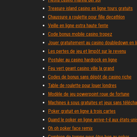
Treasure island casino en ligne tours gratuits
Chaussure a roulette pour fille decathlon
Veille en ligne extra haute fente
Code bonus mobile casino tropez
Jouer gratuitement au casino doubledown en l
Les pertes de jeu et limpôt sur le revenu
Postuler au casino hardrock en ligne
Feu vert geant casino ville la grand
Codes de bonus sans dépôt de casino riche
Table de roulette pour louer londres
Modèle de jeu powerpoint roue de fortune
Machines à sous gratuites et jeux sans téléc
Poker gratuit en ligne à trois cartes
Quand le poker en ligne arrive-t-il aux états-uni
Oh oh poker face remix
Combien de temps pour être bon au poker