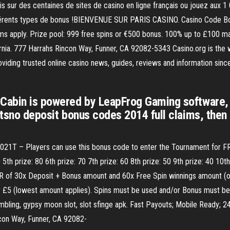
 sur des centaines de sites de casino en ligne français ou jouez aux 1 0
différents types de bonus !BIENVENUE SUR PARIS CASINO. Casino Code Bo
rms apply. Prize pool: 999 free spins or €500 bonus. 100% up to £100 
nia. 777 Harrahs Rincon Way, Funner, CA 92082-5343 Casino.org is the wo
ing trusted online casino news, guides, reviews and information since 
 Cabin is powered by LeapFrog Gaming software,
otsno deposit bonus codes 2014 full claims, then 
1T – Players can use this bonus code to enter the Tournament for FRE
 5th prize: 80 6th prize: 70 7th prize: 60 8th prize: 50 9th prize: 40 10t
 of 30x Deposit + Bonus amount and 60x Free Spin winnings amount (onl
r £5 (lowest amount applies). Spins must be used and/or Bonus must be
bling, gypsy moon slot, slot sfinge apk. Fast Payouts; Mobile Ready; 24
ncon Way, Funner, CA 92082-