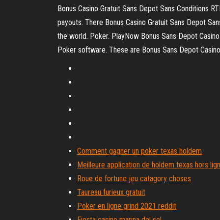
Bonus Casino Gratuit Sans Depot Sans Conditions RTP 
payouts. There Bonus Casino Gratuit Sans Depot Sans
the world. Poker. PlayNow Bonus Sans Depot Casino 
Poker software. These are Bonus Sans Depot Casino 
Comment gagner un poker texas holdem
Meilleure application de holdem texas hors lign
Roue de fortune jeu catagory choses
Taureau furieux gratuit
Poker en ligne grind 2021 reddit
Fiesta casino marina del sol