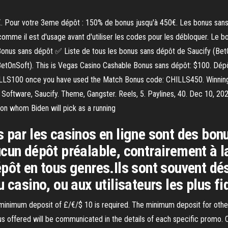
. Pour votre 3eme dépôt : 150% de bonus jusqu'à 450€. Les bonus sans d
 comme il est d'usage avant d'utiliser les codes pour les débloquer. Le 
us sans dépôt ✅ Liste de tous les bonus sans dépôt de Saucify (BetOnS
BetOnSoft). This is Vegas Casino Cashable Bonus sans dépôt: $100. Dép
ILLS100 once you have used the Match Bonus code: CHILLS450. Winning
 Software, Saucify. Theme, Gangster. Reels, 5. Paylines, 40. Dec 10, 20
pon whom Biden will pick as a running
 par les casinos en ligne sont des bon
cun dépôt préalable, contrairement à l
pôt en tous genres.Ils sont souvent dé
 casino, ou aux utilisateurs les plus fi
inimum deposit of £/€/$ 10 is required. The minimum deposit for othe
 offered will be communicated in the details of each specific promo. 