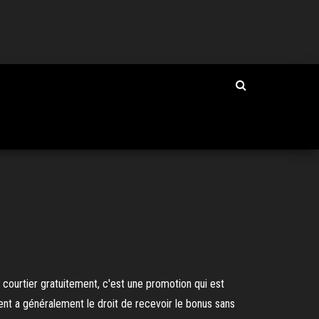
courtier gratuitement, c'est une promotion qui est
ent a généralement le droit de recevoir le bonus sans