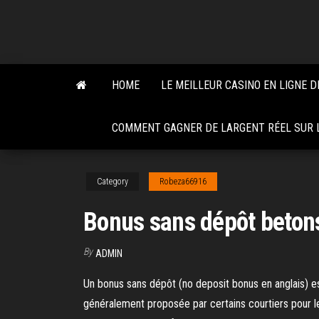
Skip
to
the
content
HOME
LE MEILLEUR CASINO EN LIGNE D
COMMENT GAGNER DE LARGENT RÉEL SUR 
Category
Robeza66916
Bonus sans dépôt beton
By
ADMIN
Un bonus sans dépôt (no deposit bonus en anglais) e
généralement proposée par certains courtiers pour le