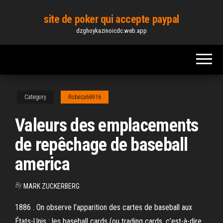
Skip
site de poker qui accepte paypal
to
dzghoykazinoicdc.web.app
the
content
Category
Robeza66916
Valeurs des emplacements
de repêchage de baseball
america
By
MARK ZUCKERBERG
1886 . On observe l’apparition des cartes de baseball aux
États-Unis : les baseball cards (ou trading cards, c’est-à-dire