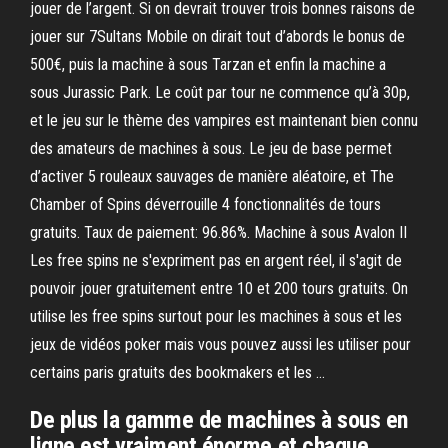
jouer de l’argent. Si on devrait trouver trois bonnes raisons de
jouer sur 7Sultans Mobile on dirait tout d’abords le bonus de
500€, puis la machine à sous Tarzan et enfin la machine a
sous Jurassic Park. Le coût par tour ne commence qu’à 30p,
et le jeu sur le thème des vampires est maintenant bien connu
des amateurs de machines à sous. Le jeu de base permet
d’activer 5 rouleaux sauvages de manière aléatoire, et The
Chamber of Spins déverrouille 4 fonctionnalités de tours
gratuits. Taux de paiement: 96.86%. Machine à sous Avalon II
Les free spins ne s'expriment pas en argent réel, il s'agit de
pouvoir jouer gratuitement entre 10 et 200 tours gratuits. On
utilise les free spins surtout pour les machines à sous et les
jeux de vidéos poker mais vous pouvez aussi les utiliser pour
certains paris gratuits des bookmakers et les …
De plus la gamme de machines à sous en
ligne est vraiment énorme et chaque