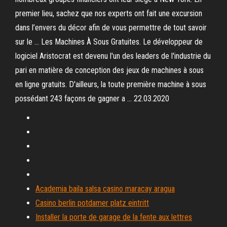
premier lieu, sachez que nos experts ont fait une excursion
dans l’envers du décor afin de vous permettre de tout savoir
sur le … Les Machines À Sous Gratuites. Le développeur de
logiciel Aristocrat est devenu l'un des leaders de l'industrie du
pari en matière de conception des jeux de machines à sous
en ligne gratuits. D'ailleurs, la toute première machine à sous
possédant 243 façons de gagner a … 22.03.2020
Academia baila salsa casino maracay aragua
Casino berlin potdamer platz eintritt
Installer la porte de garage de la fente aux lettres